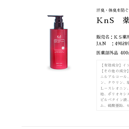
汗臭・体臭を防ぐ
KnS 
販売名：ＫＳ薬
JAN ：490289
医薬部外品
40
【有効成分】イ
【その他の成分
ニルアルコール
ン、タウリン、
Ｌ－スレオニン
地、ポリオキシ
ピルベタイン液
ム、硫酸亜鉛、