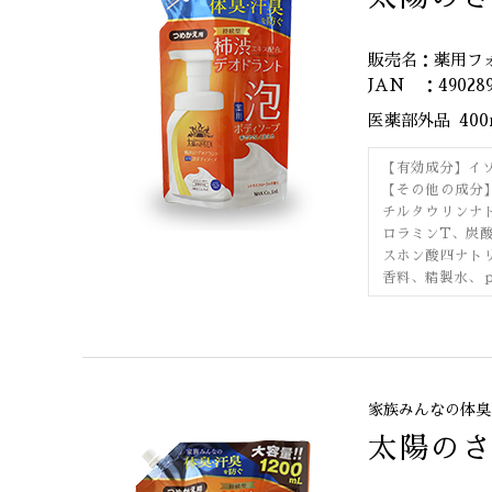
販売名：薬用フ
JAN ：490289
医薬部外品
40
【有効成分】イ
【その他の成分
チルタウリンナ
ロラミンT、炭
スホン酸四ナト
香料、精製水、
家族みんなの体臭
太陽の