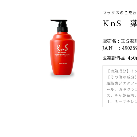
マックスのこだわ
KnS 
販売名：ＫＳ薬
JAN ：490289
医薬部外品
45
【有効成分】イ
【その他の成分
脂肪酸ジエタノ
ール、カキタン
ス、チャ乾留液
１，３－ブチレ