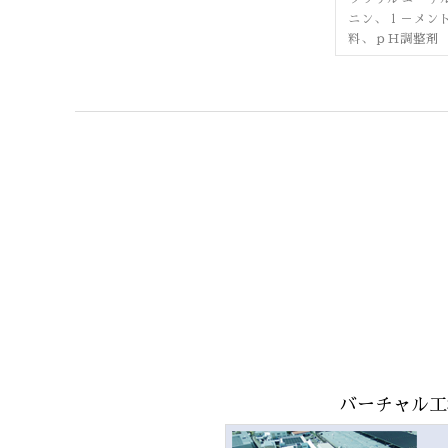
ニン、ｌ－メン
料、ｐＨ調整剤
バーチャル工