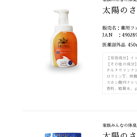
太陽の
販売名：薬用フ
JAN ：490289
医薬部外品
45
【有効成分】イ
【その他の成分
チルタウリンナ
ロラミンT、炭
スホン酸四ナト
香料、精製水、
家族みんなの体臭
太陽の