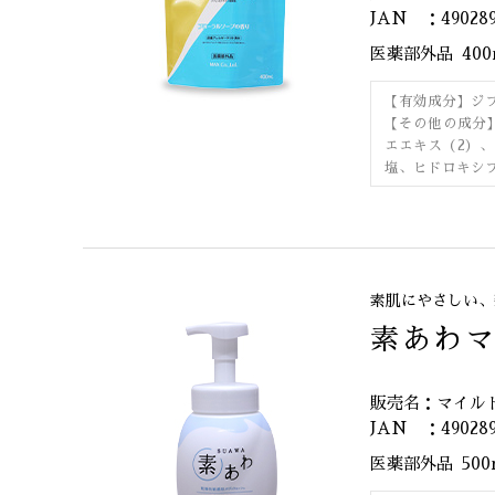
JAN ：490289
医薬部外品
40
【有効成分】ジ
【その他の成分
エエキス（2）
塩、ヒドロキシ
素肌にやさしい、
素あわ
販売名：マイル
JAN ：490289
医薬部外品
50