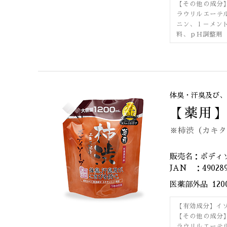
【その他の成分
ラウリルエーテ
ニン、ｌ－メン
料、ｐＨ調整剤
体臭・汗臭及び、
【薬用
※柿渋（カキタ
販売名：ボディ
JAN ：490289
医薬部外品
120
【有効成分】イ
【その他の成分
ラウリルエーテ