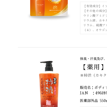
【有効成分】イ
【その他の成分
ウリン酸アミド
リウム液、カキ
リウム、硫酸ア
（４）、オウゴ
体臭・汗臭及び、
【薬用
※柿渋（カキタ
販売名：ボディ
JAN ：490289
医薬部外品
550