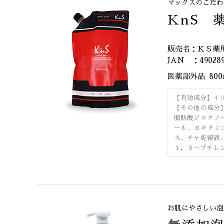
マックスのこだわ
KnS 
販売名：ＫＳ薬
JAN ：490289
医薬部外品
80
【有効成分】イ
【その他の成分
脂肪酸ジエタノ
ール、カキタン
ス、チャ乾留液
１，３－ブチレ
お肌にやさしい泡