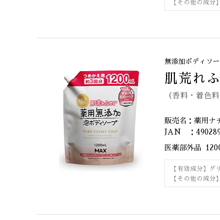
【その他の成分
無添加ボディソー
肌荒れ
（香料・着色料
販売名：薬用ナ
JAN ：490289
医薬部外品
120
【有効成分】グ
【その他の成分