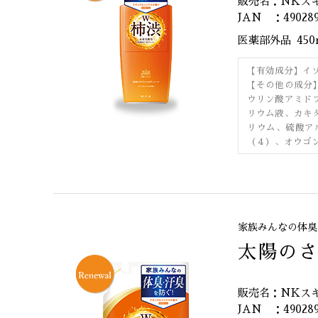
販売名：NKス
JAN ：490289
医薬部外品
45
【有効成分】イ
【その他の成分
ウリン酸アミド
リウム液、カキ
リウム、硫酸ア
（４）、オウゴ
家族みんなの体臭
太陽のさ
販売名：NKス
JAN ：490289