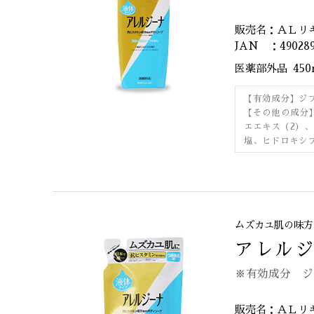
販売名：ＡＬリ
JAN ：490289
医薬部外品
45
【有効成分】ジ
【その他の成分
エエキス（2）
塩、ヒドロキシ
ムズカユ肌の味方
アレルジ
※有効成分 ジ
販売名：ＡＬリ