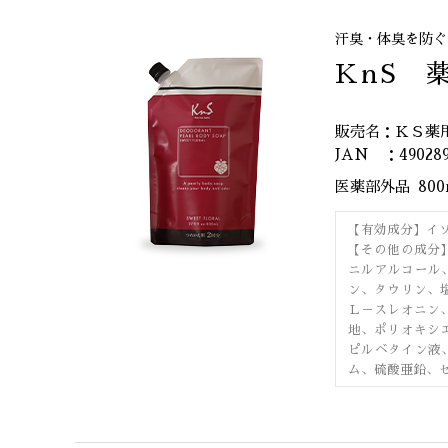
汗臭・体臭を防ぐ
KnS 
販売名：ＫＳ薬
JAN ：490289
医薬部外品
80
【有効成分】イ
【その他の成分
ニルアルコール
ン、タウリン、
Ｌ－スレオニン
地、ポリオキシ
ピルベタイン液
ム、硫酸亜鉛、