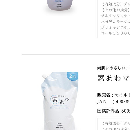
【有効成分】グ
【その他の成分
チルタウリンナ
水分解コラーゲ
ポリオキシエチ
コール１１００
素肌にやさしい、
素あわ
販売名：マイル
JAN ：490289
医薬部外品
80
【有効成分】グ
【その他の成分