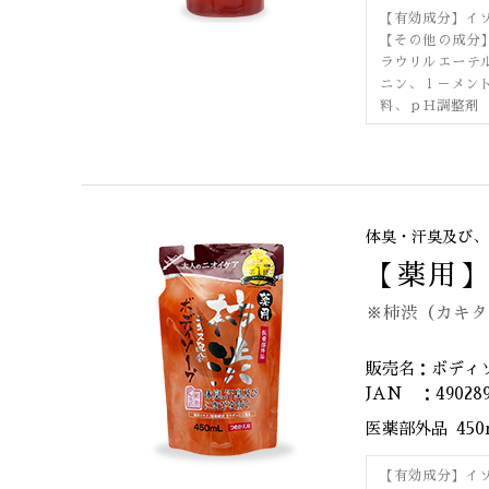
【有効成分】イ
【その他の成分
ラウリルエーテ
ニン、ｌ－メン
料、ｐＨ調整剤
体臭・汗臭及び、
【薬用
※柿渋（カキタ
販売名：ボディ
JAN ：490289
医薬部外品
45
【有効成分】イ