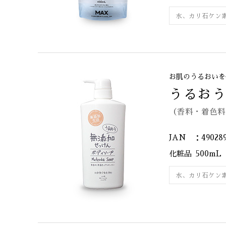
水、カリ石ケン
お肌のうるおいを
うるお
（香料・着色料
JAN ：490289
化粧品
500mL
水、カリ石ケン