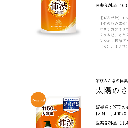
医薬部外品
40
【有効成分】イ
【その他の成分
ウリン酸アミド
リウム液、カキ
リウム、硫酸ア
（４）、オウゴ
家族みんなの体臭
太陽のさ
販売名：NKス
JAN ：490289
医薬部外品
115