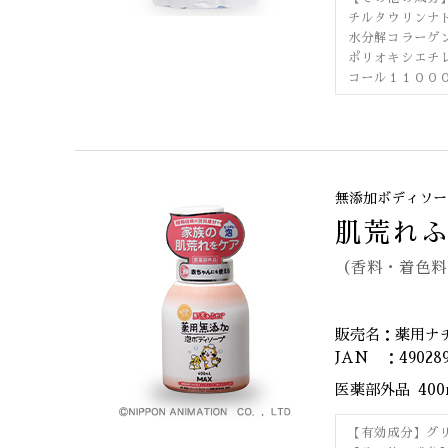
チルタウリンナ
水分解コラーゲ
ポリオキシエチ
コール１１００
無添加ボディソー
肌荒れ
（香料・着色料
販売名：薬用ナ
JAN ：490289
医薬部外品
40
【有効成分】グ