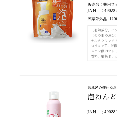
販売名：薬用フ
JAN ：490289
医薬部外品
120
【有効成分】イ
【その他の成分
チルタウリンナ
ロラミンT、炭
スホン酸四ナト
香料、精製水、
お風呂の嫌いなお
泡ねんど
JAN ：490289