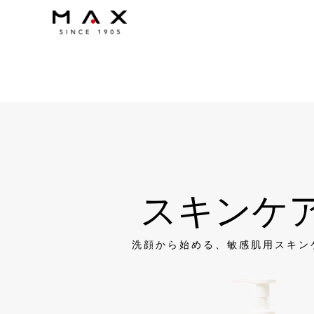
敏感
スキンケ
洗顔から始める、敏感肌用スキン
赤ちゃん、お年寄り、お肌のデリケー